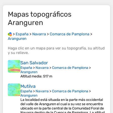
Mapas topográficos
Aranguren
>
España
>
Navarra
>
Comarca de Pamplona
>
Aranguren
Haga clic en un
mapa
para ver su
topografía
, su
altitud
y su
relieve
.
San Salvador
España
>
Navarra
>
Comarca de Pamplona
>
Aranguren
Altitud media
: 517 m
Mutilva
España
>
Navarra
>
Comarca de Pamplona
>
Aranguren
La localidad está situada en la parte más occidental
del valle de Aranguren el cual a su vez se encuentra
ubicado en la parte central de la Comunidad Foral de
Navarra dentro de la Cuenca de Pamplona. La altitud