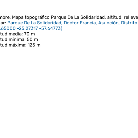
mbre
: Mapa topográfico
Parque De La Solidaridad
, altitud, relieve
ar
:
Parque De La Solidaridad, Doctor Francia, Asunción, Distrito
.65000 -25.27317 -57.64773
)
itud media
: 70 m
itud mínima
: 50 m
itud máxima
: 125 m