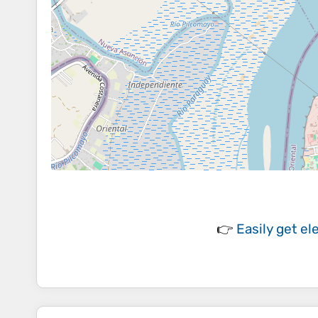
👉
Easily
get el