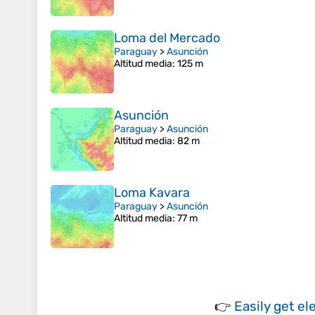
Loma del Mercado
Paraguay
>
Asunción
Altitud media
: 125 m
Asunción
Paraguay
>
Asunción
Altitud media
: 82 m
Loma Kavara
Paraguay
>
Asunción
Altitud media
: 77 m
👉
Easily
get el