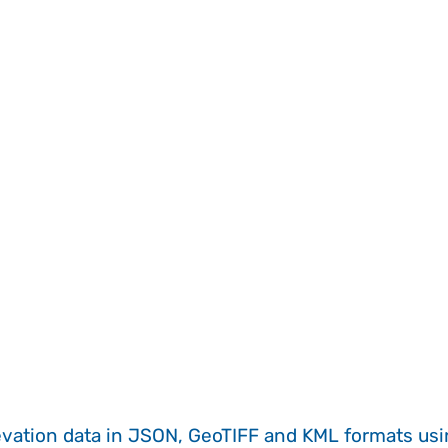
evation data in JSON, GeoTIFF and KML formats
us