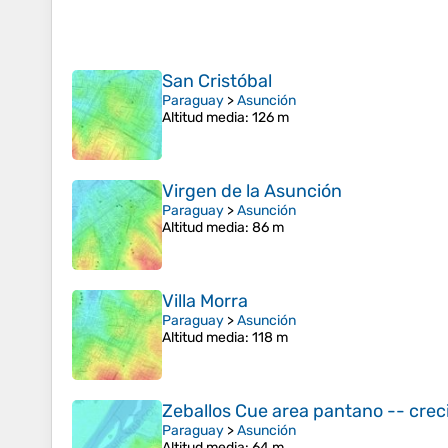
San Cristóbal
Paraguay
>
Asunción
Altitud media
: 126 m
Virgen de la Asunción
Paraguay
>
Asunción
Altitud media
: 86 m
Villa Morra
Paraguay
>
Asunción
Altitud media
: 118 m
Zeballos Cue area pantano -- cre
Paraguay
>
Asunción
Altitud media
: 64 m