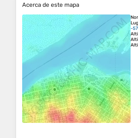
Acerca de este mapa
No
Lug
-57
Alt
Alt
Alt