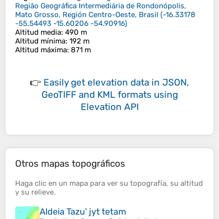
Região Geográfica Intermediária de Rondonópolis,
Mato Grosso, Región Centro-Oeste, Brasil
(
-16.33178
-55.54493 -15.60206 -54.90916
)
Altitud media
: 490 m
Altitud mínima
: 192 m
Altitud máxima
: 871 m
👉
Easily
get elevation data in JSON,
GeoTIFF and KML formats
using
Elevation API
Otros mapas topográficos
Haga clic en un
mapa
para ver su
topografía
, su
altitud
y su
relieve
.
Aldeia Tazu' jyt tetam